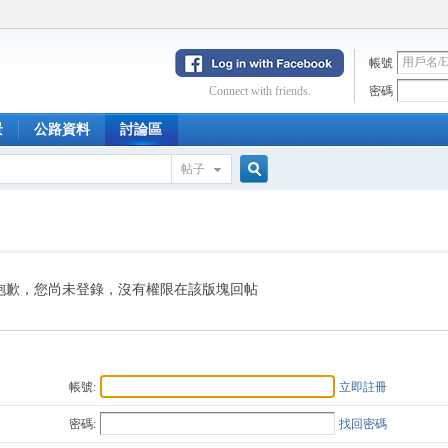
帳號
Connect with friends.
密碼
景
公路資料
討論區
帖子
搜
索
抱歉，您尚未登錄，沒有權限在該版塊回帖
帳號:
立即註冊
密碼:
找回密碼