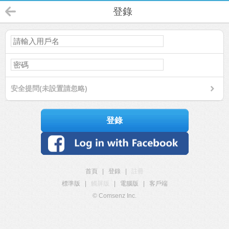
登錄
安全提問(未設置請忽略)
登錄
首頁
|
登錄
|
註冊
標準版
|
觸屏版
|
電腦版
|
客戶端
© Comsenz Inc.