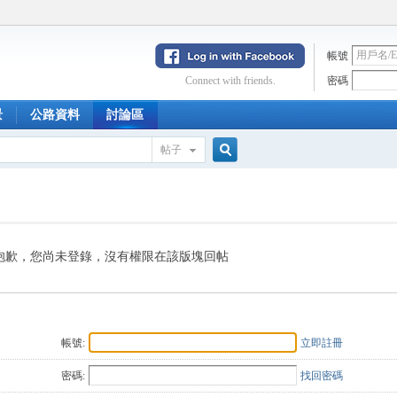
帳號
Connect with friends.
密碼
景
公路資料
討論區
帖子
搜
索
抱歉，您尚未登錄，沒有權限在該版塊回帖
帳號:
立即註冊
密碼:
找回密碼