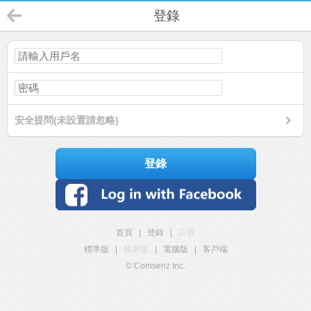
登錄
安全提問(未設置請忽略)
登錄
首頁
|
登錄
|
註冊
標準版
|
觸屏版
|
電腦版
|
客戶端
© Comsenz Inc.