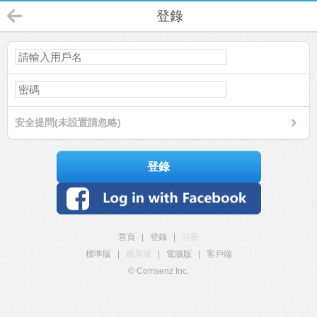
登錄
安全提問(未設置請忽略)
登錄
首頁
|
登錄
|
註冊
標準版
|
觸屏版
|
電腦版
|
客戶端
© Comsenz Inc.