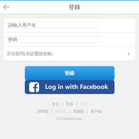
登錄
安全提問(未設置請忽略)
登錄
首頁
|
登錄
|
註冊
標準版
|
觸屏版
|
電腦版
|
客戶端
© Comsenz Inc.