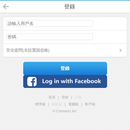
登錄
安全提問(未設置請忽略)
登錄
首頁
|
登錄
|
註冊
標準版
|
觸屏版
|
電腦版
|
客戶端
© Comsenz Inc.