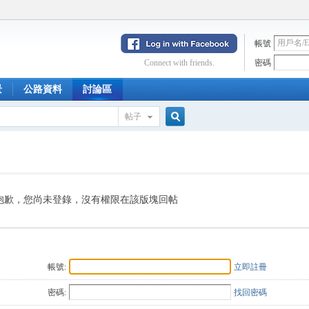
帳號
Connect with friends.
密碼
景
公路資料
討論區
帖子
搜
索
抱歉，您尚未登錄，沒有權限在該版塊回帖
帳號:
立即註冊
密碼:
找回密碼