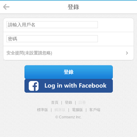
登錄
安全提問(未設置請忽略)
登錄
首頁
|
登錄
|
註冊
標準版
|
觸屏版
|
電腦版
|
客戶端
© Comsenz Inc.