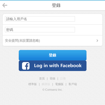
登錄
安全提問(未設置請忽略)
登錄
首頁
|
登錄
|
註冊
標準版
|
觸屏版
|
電腦版
|
客戶端
© Comsenz Inc.