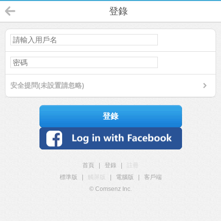
登錄
安全提問(未設置請忽略)
登錄
首頁
|
登錄
|
註冊
標準版
|
觸屏版
|
電腦版
|
客戶端
© Comsenz Inc.