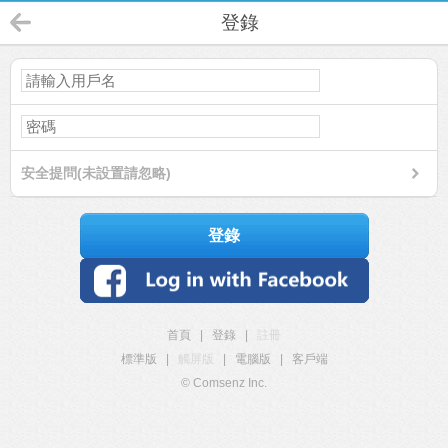
登錄
安全提問(未設置請忽略)
登錄
首頁
|
登錄
|
註冊
標準版
|
觸屏版
|
電腦版
|
客戶端
© Comsenz Inc.