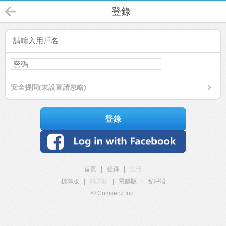
登錄
安全提問(未設置請忽略)
登錄
首頁
|
登錄
|
註冊
標準版
|
觸屏版
|
電腦版
|
客戶端
© Comsenz Inc.