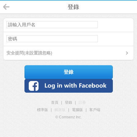
登錄
安全提問(未設置請忽略)
登錄
首頁
|
登錄
|
註冊
標準版
|
觸屏版
|
電腦版
|
客戶端
© Comsenz Inc.