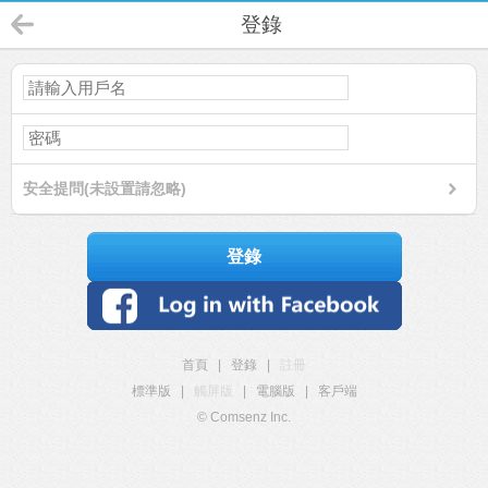
登錄
安全提問(未設置請忽略)
登錄
首頁
|
登錄
|
註冊
標準版
|
觸屏版
|
電腦版
|
客戶端
© Comsenz Inc.