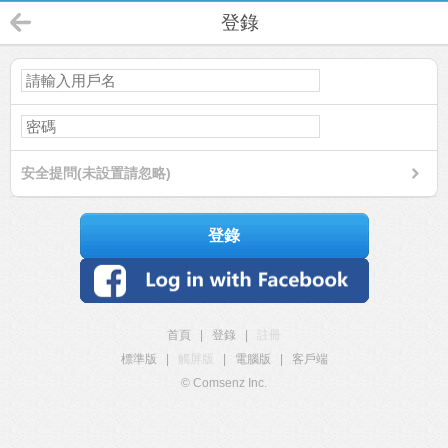
登錄
安全提問(未設置請忽略)
登錄
首頁
|
登錄
|
註冊
標準版
|
觸屏版
|
電腦版
|
客戶端
© Comsenz Inc.