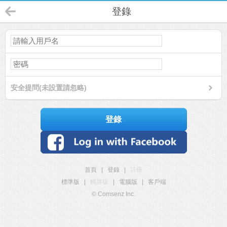
登錄
安全提問(未設置請忽略)
登錄
首頁
|
登錄
|
註冊
標準版
|
觸屏版
|
電腦版
|
客戶端
© Comsenz Inc.