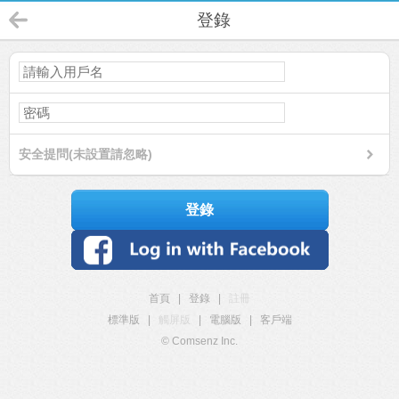
登錄
安全提問(未設置請忽略)
登錄
首頁
|
登錄
|
註冊
標準版
|
觸屏版
|
電腦版
|
客戶端
© Comsenz Inc.