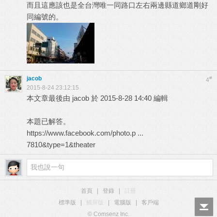
而且這應該也是全台灣唯一同路口左右兩邊縣道鄉道剛好
同編號的。
jacob
#
4
2015-8-24 23:12:15
本文章最後由 jacob 於 2015-8-28 14:40 編輯
本題已解答。
https://www.facebook.com/photo.p ...
7810&type=1&theater
首頁
|
登錄
|
註冊
標準版
|
觸屏版
|
電腦版
|
客戶端
© Comsenz Inc.