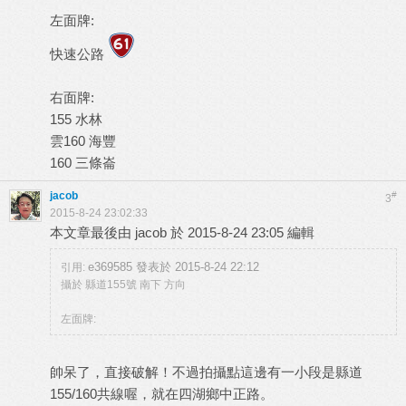
左面牌:
快速公路
右面牌:
155 水林
雲160 海豐
160 三條崙
jacob
#
3
2015-8-24 23:02:33
本文章最後由 jacob 於 2015-8-24 23:05 編輯
e369585 發表於 2015-8-24 22:12
引用:
攝於 縣道155號 南下 方向
左面牌:
帥呆了，直接破解！不過拍攝點這邊有一小段是縣道
155/160共線喔，就在四湖鄉中正路。