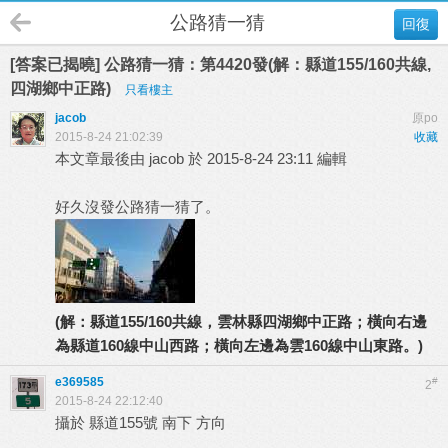
公路猜一猜
回復
[答案已揭曉] 公路猜一猜：第4420發(解：縣道155/160共線,
四湖鄉中正路)
只看樓主
jacob
原po
2015-8-24 21:02:39
收藏
本文章最後由 jacob 於 2015-8-24 23:11 編輯
好久沒發公路猜一猜了。
(解：縣道155/160共線，雲林縣四湖鄉中正路；橫向右邊
為縣道160線中山西路；橫向左邊為雲160線中山東路。)
e369585
#
2
2015-8-24 22:12:40
攝於 縣道155號 南下 方向