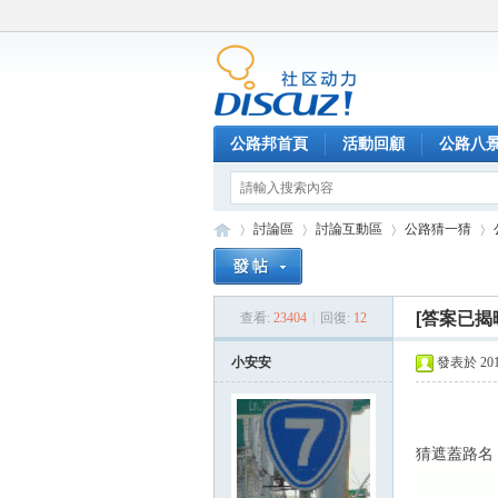
公路邦首頁
活動回顧
公路八
討論區
討論互動區
公路猜一猜
[答案已揭
查看:
23404
|
回復:
12
公
»
›
›
›
小安安
發表於 2015-
猜遮蓋路名