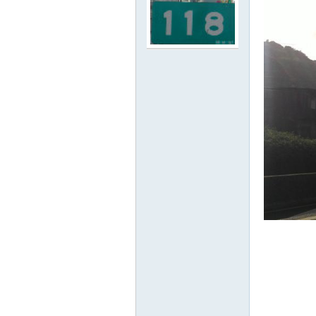
路
邦
討