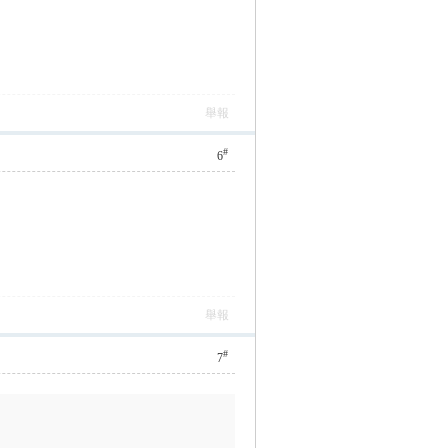
舉報
#
6
舉報
#
7