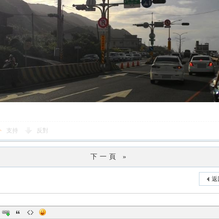
支持
反對
下一頁 »
返