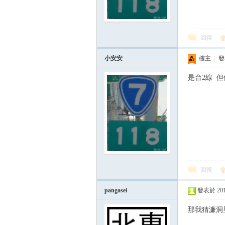
回復
小安安
樓主
|
發表
是台2線 
回復
pangasei
發表於 2015-
那我猜濂洞