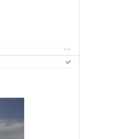
舉報
#
10