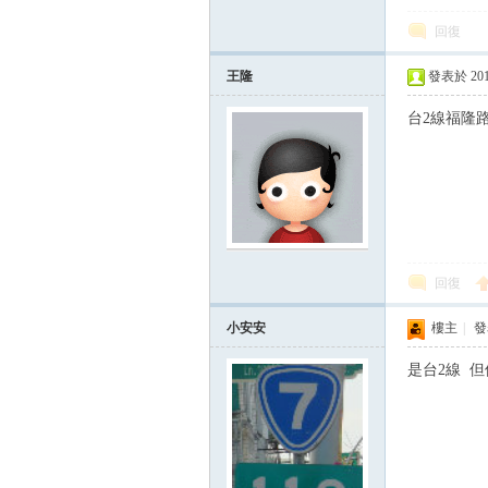
回復
王隆
發表於 2015-
台2線福隆
論
回復
小安安
樓主
|
發表
是台2線 
區