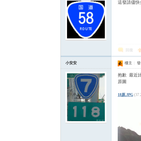
這發請儘快
回復
小安安
樓主
|
發表
抱歉 最近
原圖
18原.JPG
(37