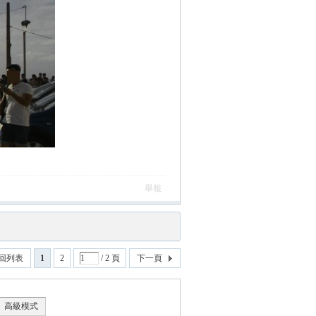
舉報
回列表
1
2
/ 2 頁
下一頁
高級模式