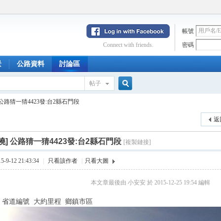
帳號
Connect with friends.
密碼
景
公路資料
討論區
帖子
搜
公路猜一猜4423發:台2縣石門段
返
索
曉]
公路猜一猜4423發:台2縣石門段
[複製鏈接]
9-12 21:43:34
|
只看該作者
|
只看大圖
本文章最後由 小安安 於 2015-12-25 19:54 編輯
 省道編號 大約里程 鄉鎮市區