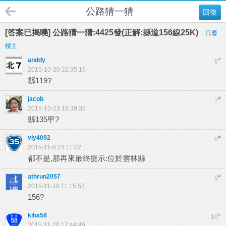
公路猜一猜
回復
[答案已揭曉] 公路猜一猜:4425發(正解:縣道156線25K)
只看
樓主
anddy
#
6
2015-10-20 22:35:16
縣119?
jacob
#
7
2015-10-23 18:39:35
縣135甲?
viy4092
#
8
2015-11-8 23:11:02
都不是,那再來最終提示:位於雲林縣
athrun2057
#
9
2015-11-18 11:15:53
156?
kiha58
#
10
2015-11-20 17:44:49