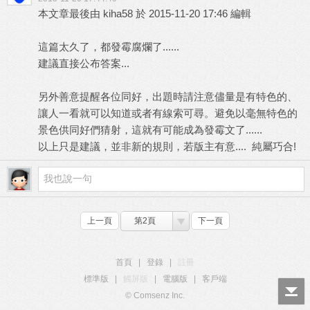
本文章最後由 kiha58 於 2015-11-20 17:46 編輯
這篇太久了，都發霉腐爛了......
建議直接公布答案...
另外善意提醒各位同好，出題時請注意儘量是有特色的、
讓人一看就可以知道或者有線索可尋。避免以毫無特色的
景色供同好們猜射，這就有可能成為發霉文了......
以上只是建議，並非新的規則，若版主有意.... 純屬巧合!
上一頁
第2頁
下一頁
首頁
|
登錄
|
註冊
標準版
|
觸屏版
|
電腦版
|
客戶端
© Comsenz Inc.