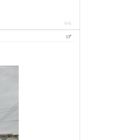
舉報
#
13