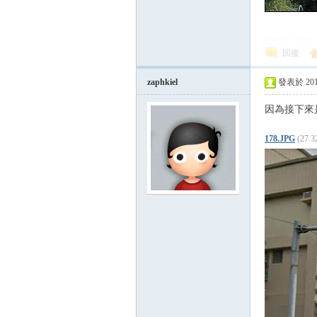
回復
zaphkiel
發表於 2014-
因為接下來
論
178.JPG
(27.
區