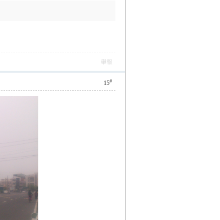
舉報
#
15