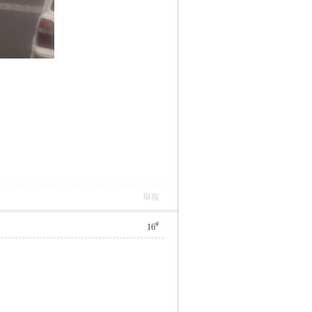
舉報
#
16