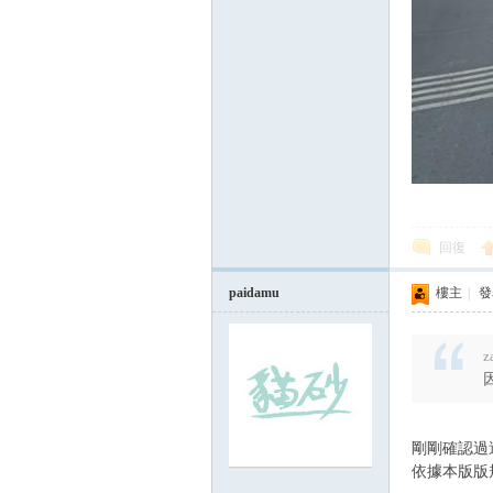
回復
paidamu
樓主
|
發表
z
剛剛確認過這
依據本版版