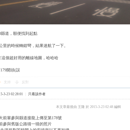
78縣道，順便找到起點
公里的時候轉錯彎，結果迷航了一下。
RE這個超好用的離線地圖，哈哈哈
179開頭(誤
支持
反對
3-23 02:28:01
|
只看該作者
本文章最後由 王隆 於 2015-3-23 02:48 編輯
大前輩參與縣道接龍上傳至第178號
前參與舊版公路猜一猜的照片