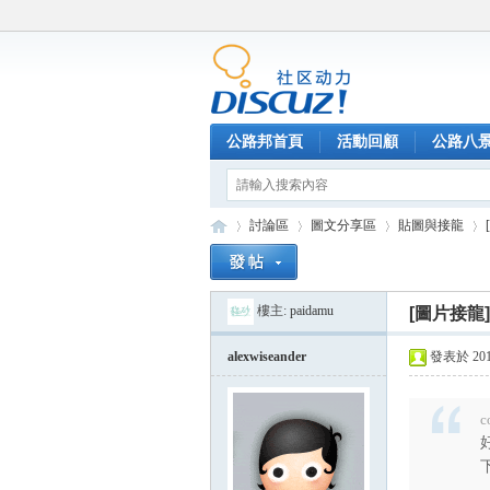
公路邦首頁
活動回顧
公路八
討論區
圖文分享區
貼圖與接龍
樓主:
paidamu
[圖片接龍]
公
»
›
›
›
alexwiseander
發表於 2013-
c