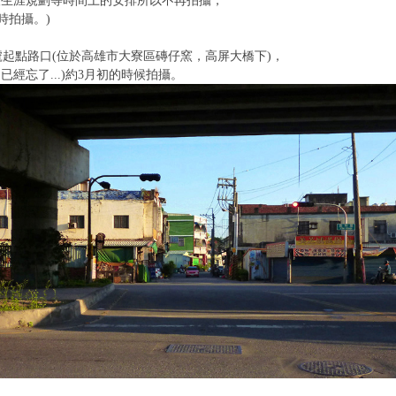
人生涯規劃等時間上的安排所以不再拍攝，
年時拍攝。)
9號起點路口(位於高雄市大寮區磚仔窯，高屏大橋下)，
日期已經忘了...)約3月初的時候拍攝。