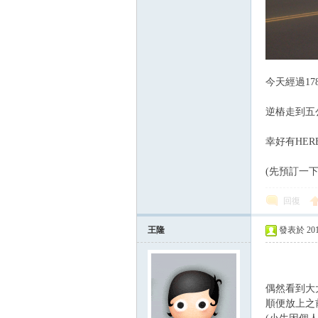
今天經過1
逆樁走到五
幸好有HE
(先預訂一下
回復
王隆
發表於 2015-
偶然看到大
順便放上之