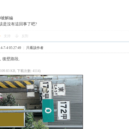
0被解編
該是沒有這回事了吧?
支持
反對
7-4 05:27:49
|
只看該作者
K, 後壁路段,
(109.83 KB, 下載次數: 4114)