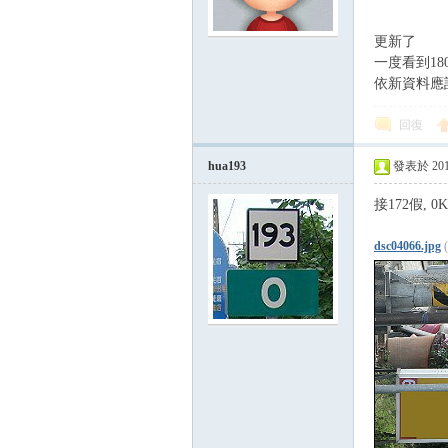
更新了
路
一度看到18
依新資料應
回復
hua193
發表於 2014-
接172假, 0
邦
dsc04066.jpg
討