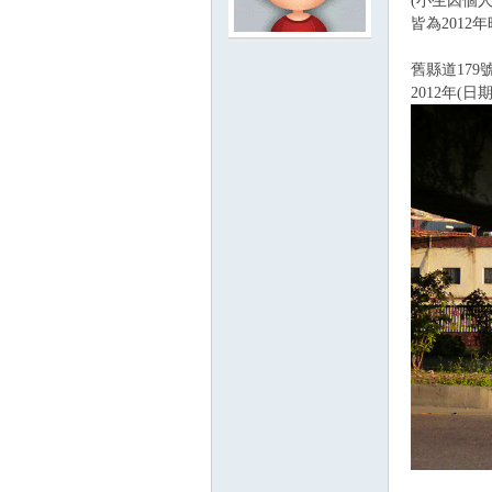
(小生因個
皆為2012
舊縣道17
2012年(