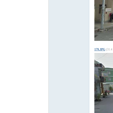
179.JPG
(31.