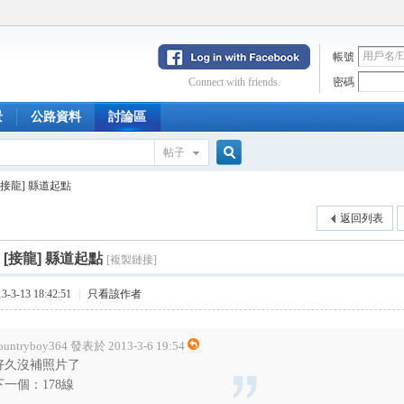
帳號
Connect with friends.
密碼
景
公路資料
討論區
帖子
搜
[接龍] 縣道起點
返回列表
索
[接龍] 縣道起點
[複製鏈接]
3-13 18:42:51
|
只看該作者
ountryboy364 發表於 2013-3-6 19:54
好久沒補照片了
下一個：178線