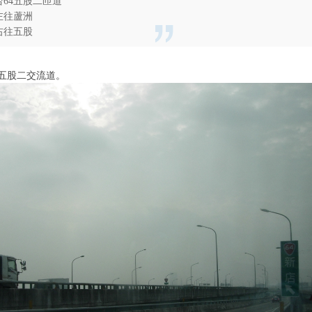
台64五股二匝道
左往蘆洲
右往五股
五股二交流道。