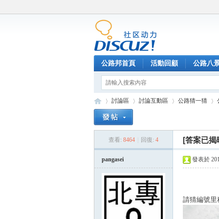
公路邦首頁
活動回顧
公路八
討論區
討論互動區
公路猜一猜
[答案已揭
查看:
8464
|
回復:
4
公
»
›
›
›
pangasei
發表於 2015-
請猜編號里