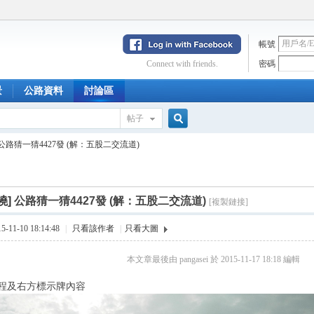
帳號
Connect with friends.
密碼
景
公路資料
討論區
帖子
搜
公路猜一猜4427發 (解：五股二交流道)
索
曉]
公路猜一猜4427發 (解：五股二交流道)
[複製鏈接]
11-10 18:14:48
|
只看該作者
|
只看大圖
本文章最後由 pangasei 於 2015-11-17 18:18 編輯
程及右方標示牌內容