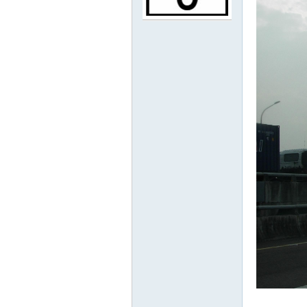
路
邦
討