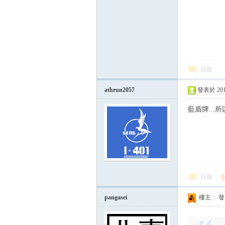
回復
athrun2057
發表於 2015-
論
藍盾牌...
回復
pangasei
樓主
|
發表
區