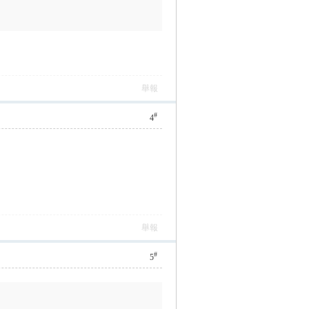
舉報
#
4
舉報
#
5