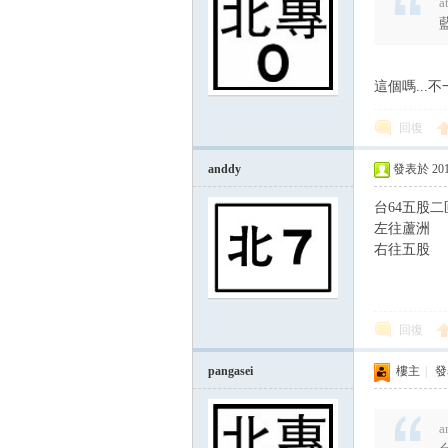
a
這個嗎...
回復
anddy
發表於 2015-
台64五股二
左往蘆洲
右往五股
回復
pangasei
樓主
|
發表
a