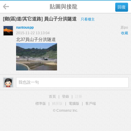
貼圖與接龍
回復
[鄉(區)道/其它道路] 員山子分洪隧道
只看樓主
nantouspp
原po
2015-11-22 13:13:04
收藏
北37員山子分洪隧道
首頁
|
登錄
|
註冊
標準版
|
觸屏版
|
電腦版
|
客戶端
© Comsenz Inc.