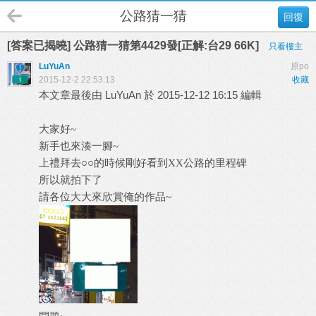
公路猜一猜
回復
[答案已揭曉] 公路猜一猜第4429發[正解:台29 66K]
只看樓主
LuYuAn
原po
2015-12-2 22:53:13
收藏
本文章最後由 LuYuAn 於 2015-12-12 16:15 編輯
大家好~
新手也來湊一腳~
上禮拜去○○的時候剛好看到XX公路的里程碑
所以就拍下了
請各位大大來欣賞俺的作品~