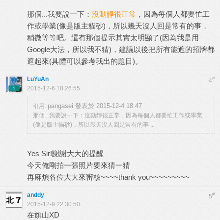
那個...我要說一下：
沒動靜很正常
，因為每個人都要忙工
作或學業(像是版主貓砂)，所以幾天沒人回是常有的事，
稍微等等吧。還有那個提示其實太明顯了(因為我是用
Google大法，所以我不猜)，建議以後把所有能遮的招牌都
遮起來(具體可以參考我出的題目)。
LuYuAn
#
4
2015-12-6 10:26:55
pangasei 發表於 2015-12-4 18:47
引用:
那個...我要說一下：沒動靜很正常，因為每個人都要忙工作或學業
(像是版主貓砂)，所以幾天沒人回是常有的事 ...
Yes Sir!謝謝大大的提醒
今天俺剛拍一張照片要來猜一猜
再麻煩各位大大來審核~~~~thank you~~~~~~~~~
anddy
#
5
2015-12-9 22:30:50
在旗山XD