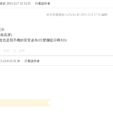
於 2015-12-7 21:13:55
|
只看該作者
本文章最後由 LuYuAn 於 2015-12-9 17:52 編輯
提示
南高屏)
道也是我手機的背景桌布(
什麼爛提示啊XD)
支持
反對
12-9 22:31:30
|
只看該作者