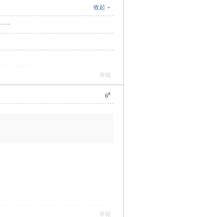
收起
~~~
舉報
#
6
舉報