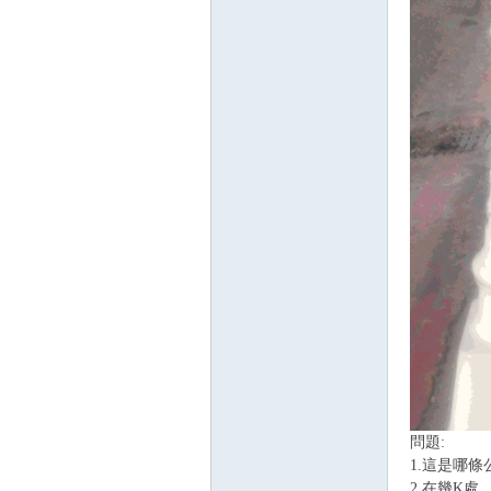
問題:
1.這是哪條
2.在幾K處