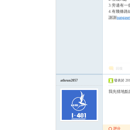
3.旁邊有一
4.有幾條路
謝謝
pangase
回復
athrun2057
發表於 2015-
我先猜地點
評分