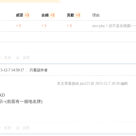
威望
+3
金錢
+3
貢獻
+3
理由
+ 3
+ 3
+ 3
nice play！但不是在桃園~~
支持
反對
12-7 14:59:17
|
只看該作者
本文章最後由 jim123 於 2015-12-7 20:50 編輯
XD
示~(前面有一個地名牌)
支持
反對