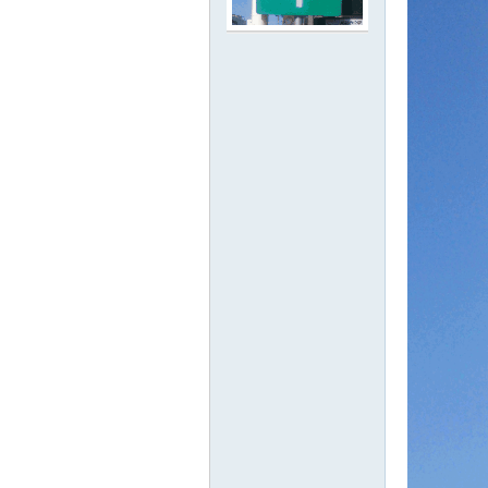
路
邦
討