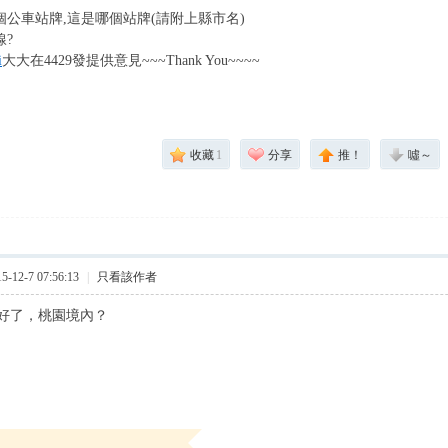
個公車站牌,這是哪個站牌(請附上縣市名)
線?
i
大大在4429發提供意見~~~Thank You~~~~
收藏
1
分享
推！
噓～
12-7 07:56:13
|
只看該作者
好了，桃園境內？