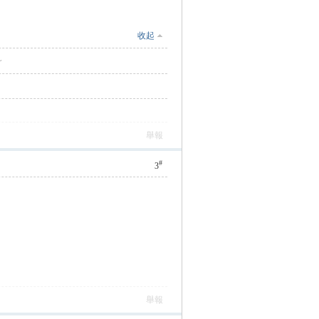
收起
~
舉報
#
3
舉報