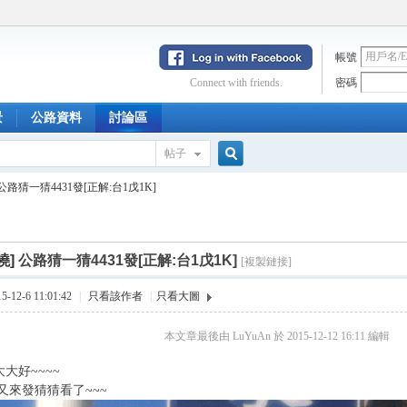
帳號
Connect with friends.
密碼
景
公路資料
討論區
帖子
搜
公路猜一猜4431發[正解:台1戊1K]
索
曉]
公路猜一猜4431發[正解:台1戊1K]
[複製鏈接]
12-6 11:01:42
|
只看該作者
|
只看大圖
本文章最後由 LuYuAn 於 2015-12-12 16:11 編輯
大大好~~~~
又來發猜猜看了~~~