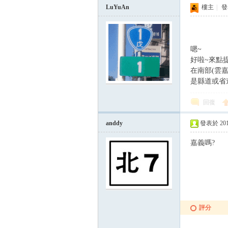
LuYuAn
樓主
|
發表
嗯~
好啦~來點
在南部(雲嘉
是縣道或省
回復
anddy
發表於 2015-
嘉義嗎?
評分