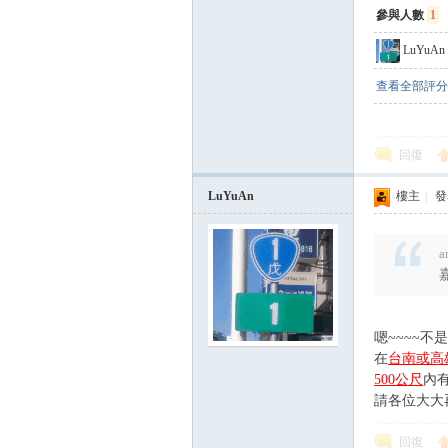
參與人數
1
LuYuAn
查看全部評分
回復
LuYuAn
樓主
|
發表
a
嗯~~~~不是
在
台南或高
500公尺
內
請各位大大
回復