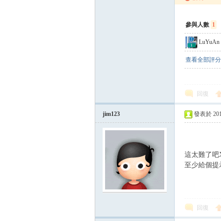
參與人數
1
LuYuAn
查看全部評分
回復
jim123
發表於 2015-
這太難了吧
至少給個提
回復