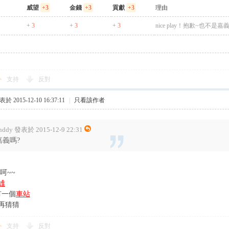
威望
+3
金錢
+3
貢獻
+3
理由
+ 3
+ 3
+ 3
nice play！抱歉~也不是嘉義
支持
反對
於 2015-12-10 16:37:11
|
只看該作者
nddy 發表於 2015-12-9 22:31
嘉義嗎?
呵~~
雄
有一個
車站
再猜猜
支持
反對