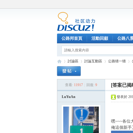
公路邦首頁
活動回顧
公路八
討論區
討論互動區
公路猜一猜
[答案已揭
查看:
11917
|
回復:
9
公
»
›
›
›
LuYuAn
發表於 2015-
嘿~~~各位
俺這個新手