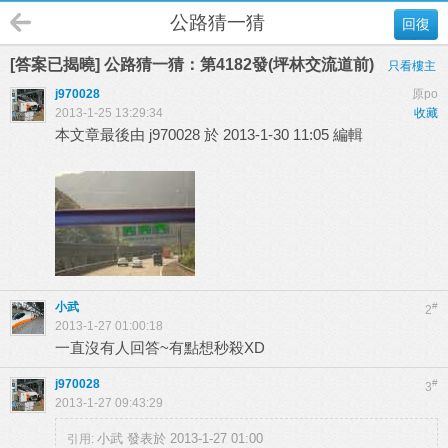
公路猜一猜
回復
[答案已揭曉] 公路猜一猜：第4182發(坪林交流道前)
只看樓主
j970028
原po
2013-1-25 13:29:34
收藏
本文章最後由 j970028 於 2013-1-30 11:05 編輯
小武
#
2
2013-1-27 01:00:18
一直沒有人回答~有點想秒殺XD
j970028
#
3
2013-1-27 09:43:29
小武 發表於 2013-1-27 01:00
引用: