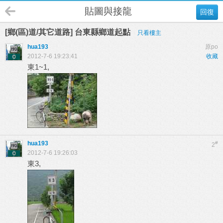
貼圖與接龍
回復
[鄉(區)道/其它道路] 台東縣鄉道起點
只看樓主
hua193
原po
2012-7-6 19:23:41
收藏
東1~1,
hua193
#
2
2012-7-6 19:26:03
東3,