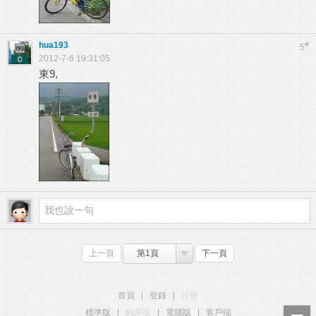
hua193
#
5
2012-7-6 19:31:05
東9,
上一頁
第1頁
下一頁
首頁
|
登錄
|
註冊
標準版
|
觸屏版
|
電腦版
|
客戶端