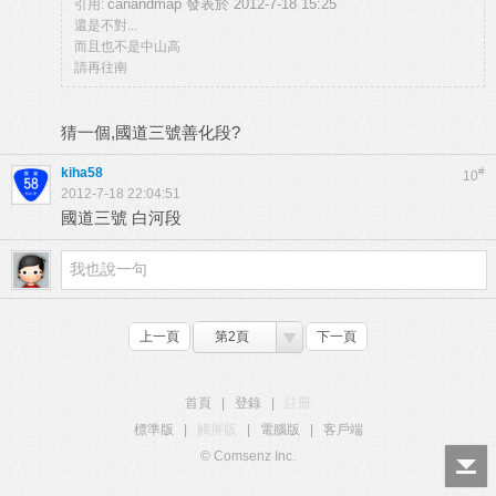
canandmap 發表於 2012-7-18 15:25
引用:
還是不對...
而且也不是中山高
請再往南
猜一個,國道三號善化段?
kiha58
#
10
2012-7-18 22:04:51
國道三號 白河段
上一頁
第2頁
下一頁
首頁
|
登錄
|
註冊
標準版
|
觸屏版
|
電腦版
|
客戶端
© Comsenz Inc.