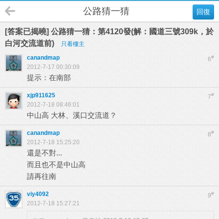
公路猜一猜
回復
[答案已揭曉] 公路猜一猜：第4120發(解：國道三號309k，於
白河交流道前)
只看樓主
canandmap
#
6
2012-7-17 00:30:09
提示：在南部
xjp911625
#
7
2012-7-18 08:46:01
中山高 大林、溪口交流道？
canandmap
#
8
2012-7-18 15:25:20
還是不對...
而且也不是中山高
請再往南
viy4092
#
9
2012-7-18 15:27:21