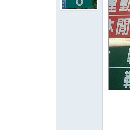
路
邦
討