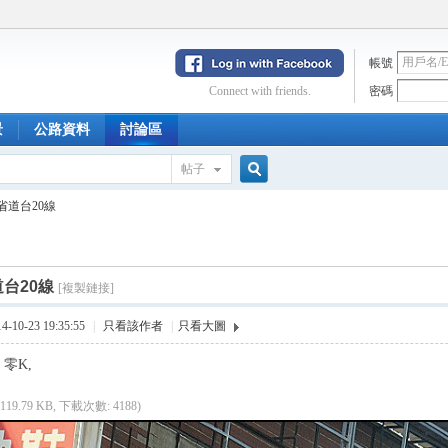
帳號
Connect with friends.
密碼
景
公路資料
討論區
帖子
搜
省道台20線
索
台20線
[複製鏈接]
10-23 19:35:55
|
只看該作者
|
只看大圖
 零K,
(119.79 KB, 下載次數: 4188)