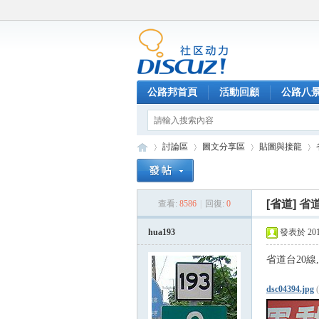
公路邦首頁
活動回顧
公路八
討論區
圖文分享區
貼圖與接龍
[省道]
省道
查看:
8586
|
回復:
0
公
»
›
›
›
hua193
發表於 2014-
省道台20線,
dsc04394.jpg