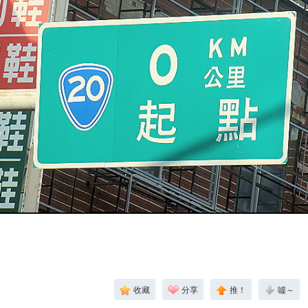
收藏
分享
推！
噓～