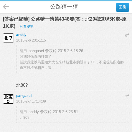
公路猜一猜
回復
[答案已揭曉] 公路猜一猜第4348發(答：北29鄉道現5K處-原
1K處)
只看樓主
anddy
#
6
2015-2-6 23:51:15
pangasei 發表於 2015-2-6 18:26
引用:
阿我好像真的打錯了...
話說我還以為蛋頭大大也來猜新北市的題目了XD，不過現階段這鄉
道不只樁號相反，還 ...
北80?
pangasei
#
7
2015-2-7 17:14:39
anddy 發表於 2015-2-6 23:51
引用:
北80?