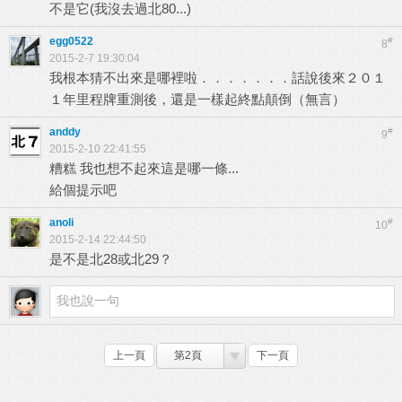
不是它(我沒去過北80...)
egg0522
#
8
2015-2-7 19:30:04
我根本猜不出來是哪裡啦．．．．．．．話說後來２０１
１年里程牌重測後，還是一樣起終點顛倒（無言）
anddy
#
9
2015-2-10 22:41:55
糟糕 我也想不起來這是哪一條...
給個提示吧
anoli
#
10
2015-2-14 22:44:50
是不是北28或北29？
上一頁
第2頁
下一頁