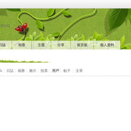
[RSS]
日誌
相冊
主題
分享
留言板
個人資料
sh
|
日誌
|
相冊
|
圖片
|
投票
|
用戶
|
帖子
|
文章