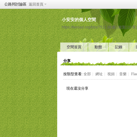
公路邦討論區
返回首頁
小安安的個人空間
https://twroad.org/bbs/?511
[收藏]
[複製]
[分享]
空間首頁
動態
記錄
分享
按類型查看:
全部
|
網址
|
視頻
|
音樂
|
Fla
現在還沒分享