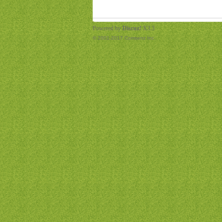
Powered by
Discuz!
X3.3
© 2001-2017
Comsenz Inc.