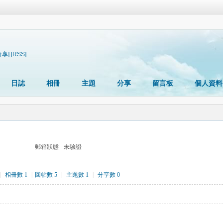
分享]
[RSS]
日誌
相冊
主題
分享
留言板
個人資料
郵箱狀態
未驗證
|
相冊數 1
|
回帖數 5
|
主題數 1
|
分享數 0