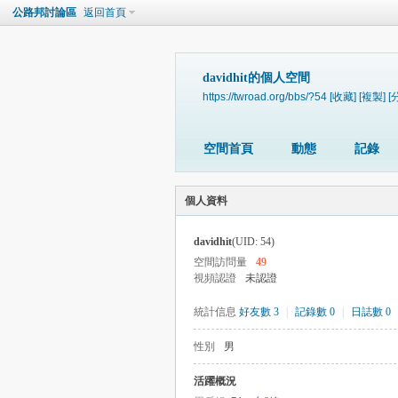
公路邦討論區
返回首頁
davidhit的個人空間
https://twroad.org/bbs/?54
[收藏]
[複製]
[
空間首頁
動態
記錄
個人資料
davidhit
(UID: 54)
空間訪問量
49
視頻認證
未認證
統計信息
好友數 3
|
記錄數 0
|
日誌數 0
性別
男
活躍概況