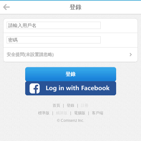
登錄
安全提問(未設置請忽略)
登錄
首頁
|
登錄
|
註冊
標準版
|
觸屏版
|
電腦版
|
客戶端
© Comsenz Inc.