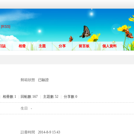
[RSS]
日誌
相冊
主題
分享
留言板
個人資料
郵箱狀態
已驗證
|
相冊數 1
|
回帖數 167
|
主題數 52
|
分享數 0
生日
-
註冊時間
2014-8-9 15:43