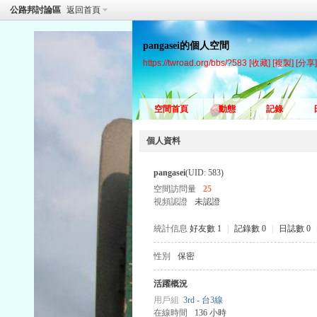
公路邦討論區
返回首頁
pangasei的個人空間
https://twroad.org/bbs/?583
[收藏]
[複製]
[分享]
空間首頁
動態
記錄
個人資料
pangasei
(UID: 583)
空間訪問量
25
視頻認證
未認證
統計信息
好友數 1
|
記錄數 0
|
日誌數 0
性別
保密
活躍概況
用戶組
3rd - 台3線
在線時間
136 小時