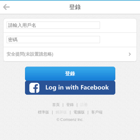
登錄
安全提問(未設置請忽略)
登錄
首頁
|
登錄
|
註冊
標準版
|
觸屏版
|
電腦版
|
客戶端
© Comsenz Inc.