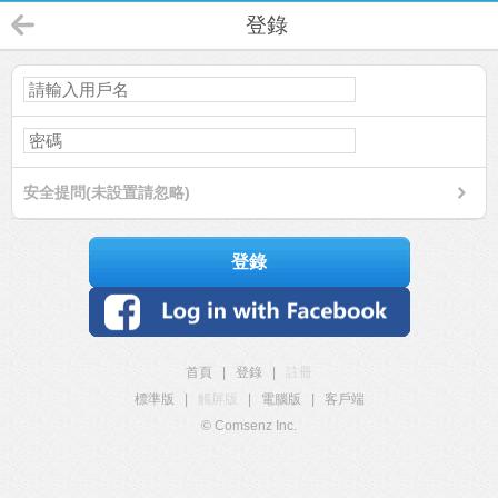
登錄
安全提問(未設置請忽略)
登錄
首頁
|
登錄
|
註冊
標準版
|
觸屏版
|
電腦版
|
客戶端
© Comsenz Inc.