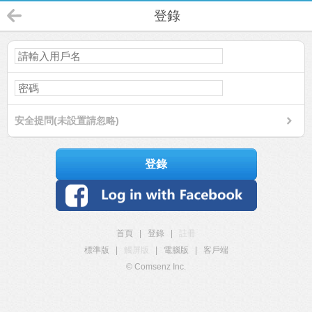
登錄
安全提問(未設置請忽略)
登錄
首頁
|
登錄
|
註冊
標準版
|
觸屏版
|
電腦版
|
客戶端
© Comsenz Inc.