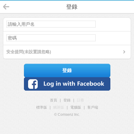
登錄
安全提問(未設置請忽略)
登錄
首頁
|
登錄
|
註冊
標準版
|
觸屏版
|
電腦版
|
客戶端
© Comsenz Inc.