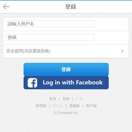
登錄
安全提問(未設置請忽略)
登錄
首頁
|
登錄
|
註冊
標準版
|
觸屏版
|
電腦版
|
客戶端
© Comsenz Inc.