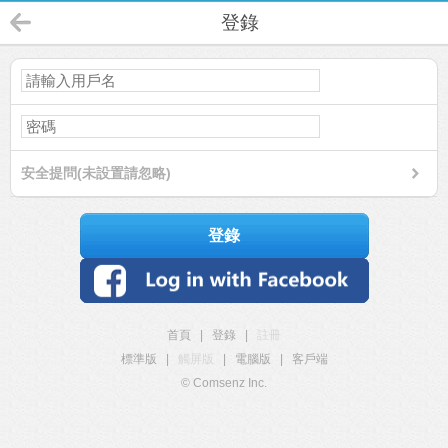
登錄
安全提問(未設置請忽略)
登錄
首頁
|
登錄
|
註冊
標準版
|
觸屏版
|
電腦版
|
客戶端
© Comsenz Inc.