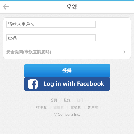
登錄
安全提問(未設置請忽略)
登錄
首頁
|
登錄
|
註冊
標準版
|
觸屏版
|
電腦版
|
客戶端
© Comsenz Inc.