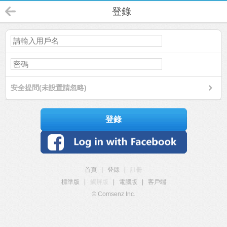
登錄
安全提問(未設置請忽略)
登錄
首頁
|
登錄
|
註冊
標準版
|
觸屏版
|
電腦版
|
客戶端
© Comsenz Inc.