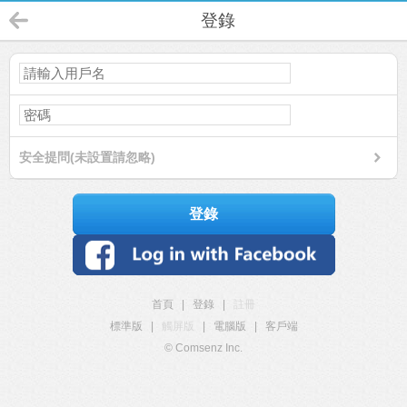
登錄
安全提問(未設置請忽略)
登錄
首頁
|
登錄
|
註冊
標準版
|
觸屏版
|
電腦版
|
客戶端
© Comsenz Inc.