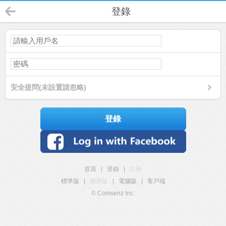
登錄
安全提問(未設置請忽略)
登錄
首頁
|
登錄
|
註冊
標準版
|
觸屏版
|
電腦版
|
客戶端
© Comsenz Inc.