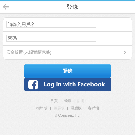
登錄
安全提問(未設置請忽略)
登錄
首頁
|
登錄
|
註冊
標準版
|
觸屏版
|
電腦版
|
客戶端
© Comsenz Inc.