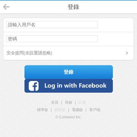
登錄
安全提問(未設置請忽略)
登錄
首頁
|
登錄
|
註冊
標準版
|
觸屏版
|
電腦版
|
客戶端
© Comsenz Inc.