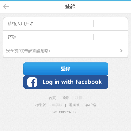
登錄
安全提問(未設置請忽略)
登錄
首頁
|
登錄
|
註冊
標準版
|
觸屏版
|
電腦版
|
客戶端
© Comsenz Inc.