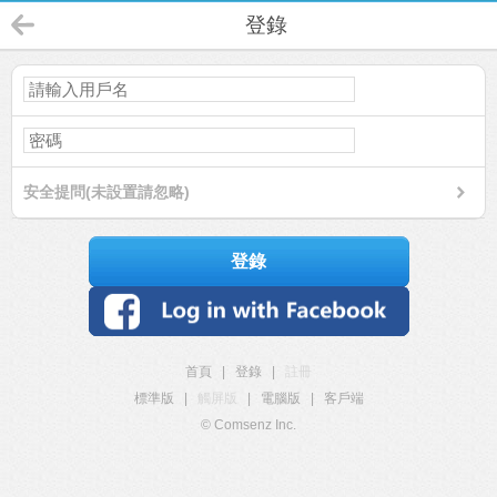
登錄
安全提問(未設置請忽略)
登錄
首頁
|
登錄
|
註冊
標準版
|
觸屏版
|
電腦版
|
客戶端
© Comsenz Inc.