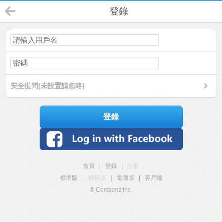
登錄
安全提問(未設置請忽略)
登錄
首頁
|
登錄
|
註冊
標準版
|
觸屏版
|
電腦版
|
客戶端
© Comsenz Inc.